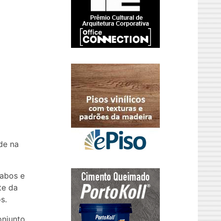
de na
vabos e
te da
s.
onjunto