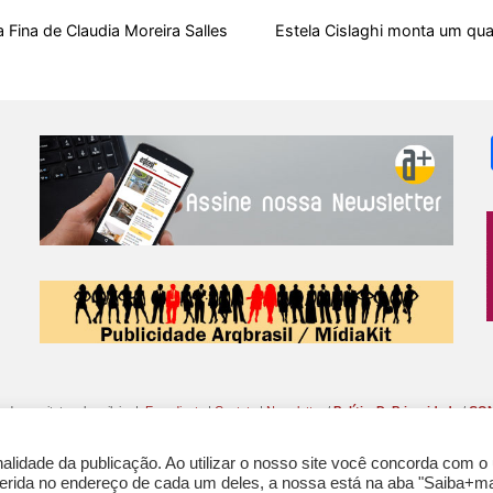
o
A
t
d
r
k
r
a Fina de Claudia Moreira Salles
Estela Cislaghi monta um qua
o
p
s
e
y
k
p
s
t
o da arquitetura brasileira |
Expediente
|
Contato
|
Newsletter
/
PolíticaDePrivacidade
/
CON
lidade da publicação. Ao utilizar o nosso site você concorda com o
nferida no endereço de cada um deles, a nossa está na aba "Saiba+ma