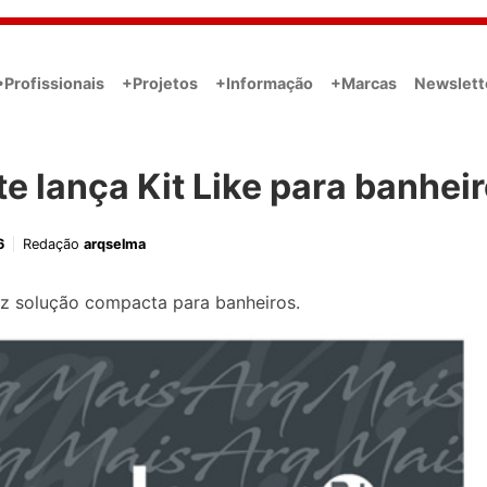
•Profissionais
+Projetos
+Informação
+Marcas
Newslett
te lança Kit Like para banhei
6
Redação
arqselma
az solução compacta para banheiros.