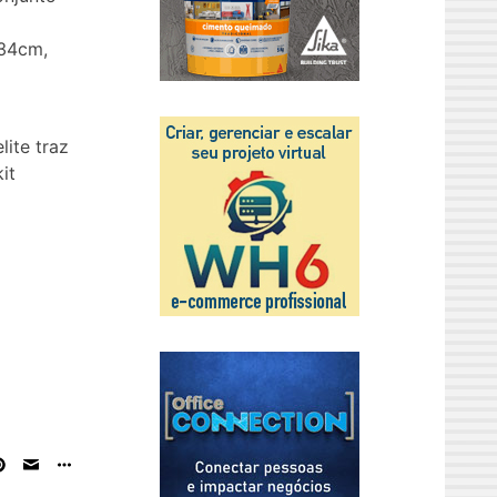
x34cm,
ite traz
it