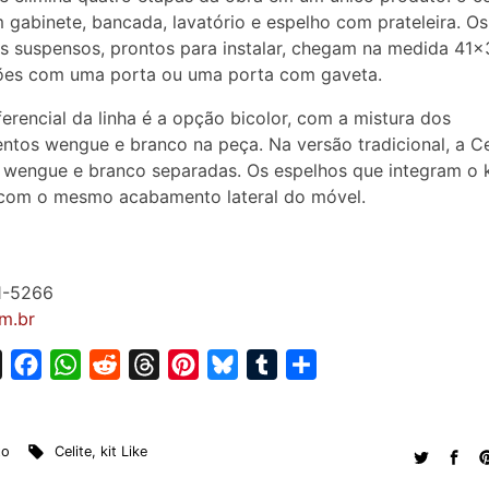
gabinete, bancada, lavatório e espelho com prateleira. Os
s suspensos, prontos para instalar, chegam na medida 41
ões com uma porta ou uma porta com gaveta.
ferencial da linha é a opção bicolor, com a mistura dos
tos wengue e branco na peça. Na versão tradicional, a Cel
 wengue e branco separadas. Os espelhos que integram o k
com o mesmo acabamento lateral do móvel.
1-5266
om.br
X
F
W
R
T
P
B
T
S
a
h
e
h
i
l
u
h
c
a
d
r
n
u
m
a
to
Celite
,
kit Like
e
t
d
e
t
e
b
r
b
s
i
a
e
s
l
e