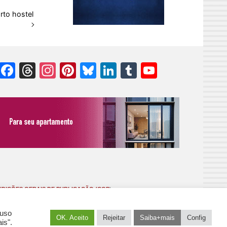
rto hostel
Facebook
Threads
Instagram
Pinterest
Bluesky
LinkedIn
Tumblr
YouTube
Channel
DIÇÕES GERAIS DE PUBLICAÇÃO (CGP
)
 uso
OK. Aceito
Rejeitar
Saiba+mais
Config
is".