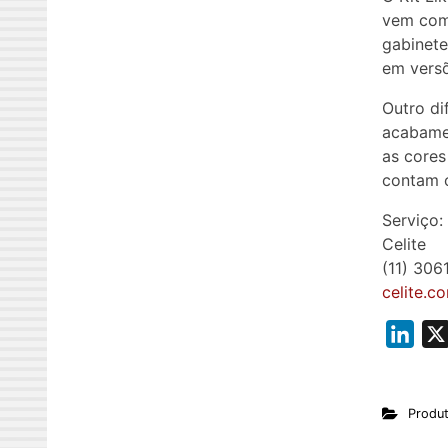
vem com 
gabinete
em vers
Outro di
acabamen
as cores
contam 
Serviço:
Celite
(11) 306
celite.c
L
i
n
Produ
k
e