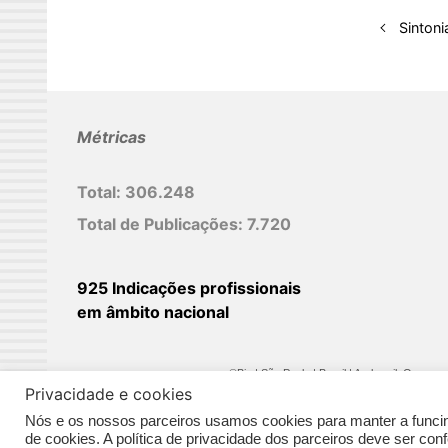
d
Sintoni
I
n
Métricas
Total:
306.248
Total de Publicações:
7.720
925 Indicações profissionais
em âmbito nacional
©Biz | São Paulo | Brasil | Arqbrasil: O espaç
Privacidade e cookies
Nós e os nossos parceiros usamos cookies para manter a funcina
de cookies. A política de privacidade dos parceiros deve ser co