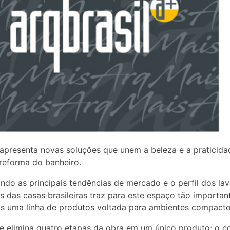
 apresenta novas soluções que unem a beleza e a praticida
reforma do banheiro.
ndo as principais tendências de mercado e o perfil dos la
s das casas brasileiras traz para este espaço tão importan
s uma linha de produtos voltada para ambientes compacto
ke elimina quatro etapas da obra em um único produto: o c