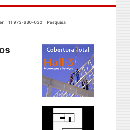
er
11 973-636-630
Pesquisa
ros