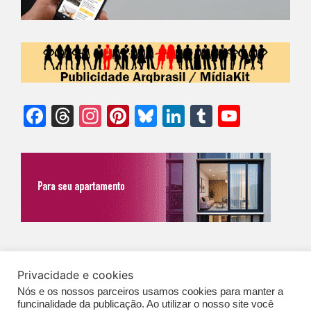
Facebook
Threads
Instagram
Pinterest
Bluesky
LinkedIn
Tumblr
YouTu
Chann
©Biz | São Paulo | Brasil | Arqbrasil: O espaço da arquitetura brasileira |
Privacidade e cookies
Expediente
|
Contato
|
Newsletter
/
PolíticaDePrivacidade
/
CONDIÇÕES
Nós e os nossos parceiros usamos cookies para manter a
GERAIS DE PUBLICAÇÃO (CGP
)
funcinalidade da publicação. Ao utilizar o nosso site você