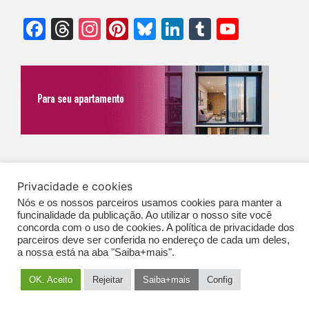
Facebook
Threads
Instagram
Pinterest
Bluesky
LinkedIn
Tumblr
YouTu
Chann
©Biz | São Paulo | Brasil | Arqbrasil: O espaço da arquitetura brasileira |
Privacidade e cookies
Expediente
|
Contato
|
Newsletter
/
PolíticaDePrivacidade
/
CONDIÇÕES
Nós e os nossos parceiros usamos cookies para manter a
GERAIS DE PUBLICAÇÃO (CGP
)
funcinalidade da publicação. Ao utilizar o nosso site você
concorda com o uso de cookies. A política de privacidade dos
parceiros deve ser conferida no endereço de cada um deles,
a nossa está na aba "Saiba+mais".
OK. Aceito
Rejeitar
Saiba+mais
Config