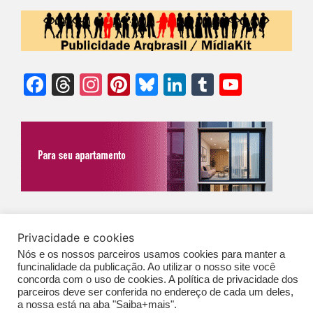
Facebook
Threads
Instagram
Pinterest
Bluesky
LinkedIn
Tumblr
YouTu
Chann
©Biz | São Paulo | Brasil | Arqbrasil: O espaço da arquitetura brasileira |
Privacidade e cookies
Expediente
|
Contato
|
Newsletter
/
PolíticaDePrivacidade
/
CONDIÇÕES
Nós e os nossos parceiros usamos cookies para manter a
GERAIS DE PUBLICAÇÃO (CGP
)
funcinalidade da publicação. Ao utilizar o nosso site você
concorda com o uso de cookies. A política de privacidade dos
parceiros deve ser conferida no endereço de cada um deles,
a nossa está na aba "Saiba+mais".