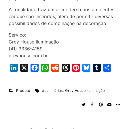
A tonalidade traz um ar moderno aos ambientes
em que são inseridos, além de permitir diversas
possibilidades de combinação na decoração.
Serviço:
Grey House Iluminação
(41) 3336-4159
greyhouse.com.br
L
X
F
W
R
T
P
B
T
S
i
a
h
e
h
i
l
u
h
n
c
a
d
r
n
u
m
a
Produto
#Luminárias
,
Grey House Iluminação
k
e
t
d
e
t
e
b
r
e
b
s
i
a
e
s
l
e
d
o
A
t
d
r
k
r
I
o
p
s
e
y
n
k
p
s