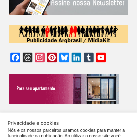
Facebook
Threads
Instagram
Pinterest
Bluesky
LinkedIn
Tumblr
YouTu
Chann
©Biz | São Paulo | Brasil | Arqbrasil: O espaço da arquitetura brasileira |
Privacidade e cookies
Expediente
|
Contato
|
Newsletter
/
PolíticaDePrivacidade
/
CONDIÇÕES
Nós e os nossos parceiros usamos cookies para manter a
funcinalidade da publicação. Ao utilizar o nosso site você
GERAIS DE PUBLICAÇÃO (CGP
)