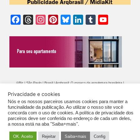
Facebook
Threads
Instagram
Pinterest
Bluesky
LinkedIn
Tumblr
YouTu
Chann
©Biz | São Paulo | Brasil | Arqbrasil: O espaço da arquitetura brasileira |
Expediente
|
Contato
|
Newsletter
/
PolíticaDePrivacidade
/
CONDIÇÕES
Privacidade e cookies
GERAIS DE PUBLICAÇÃO (CGP
)
Nós e os nossos parceiros usamos cookies para manter a
funcinalidade da publicação. Ao utilizar o nosso site você
concorda com o uso de cookies. A política de privacidade dos
parceiros deve ser conferida no endereço de cada um deles,
a nossa está na aba "Saiba+mais".
OK. Aceito
Rejeitar
Saiba+mais
Config