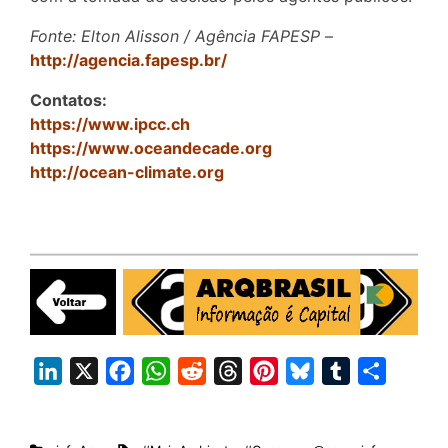
Fonte: Elton Alisson / Agência FAPESP
–
http://agencia.fapesp.br/
Contatos:
https://www.ipcc.ch
https://www.oceandecade.org
http://ocean-climate.org
L
X
F
W
R
T
P
B
T
S
i
a
h
e
h
i
l
u
h
n
c
a
d
r
n
u
m
a