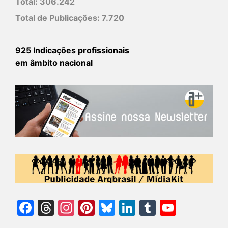
Total:
306.242
Total de Publicações:
7.720
925 Indicações profissionais
em âmbito nacional
Facebook
Threads
Instagram
Pinterest
Bluesky
LinkedIn
Tumblr
YouTu
Chann