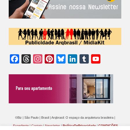
Facebook
Threads
Instagram
Pinterest
Bluesky
LinkedIn
Tumblr
YouTu
Chann
©Biz | São Paulo | Brasil | Arqbrasil: O espaço da arquitetura brasileira |
Expediente
|
Contato
|
Newsletter
/
PolíticaDePrivacidade
/
CONDIÇÕES