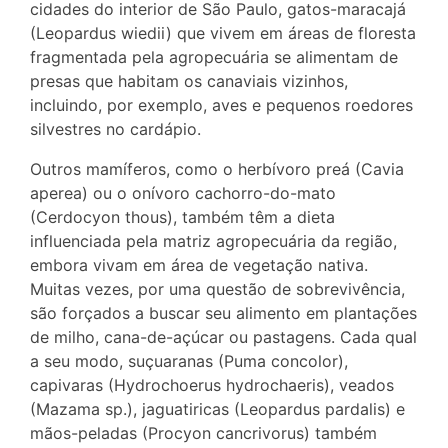
cidades do interior de São Paulo, gatos-maracajá
(Leopardus wiedii) que vivem em áreas de floresta
fragmentada pela agropecuária se alimentam de
presas que habitam os canaviais vizinhos,
incluindo, por exemplo, aves e pequenos roedores
silvestres no cardápio.
Outros mamíferos, como o herbívoro preá (Cavia
aperea) ou o onívoro cachorro-do-mato
(Cerdocyon thous), também têm a dieta
influenciada pela matriz agropecuária da região,
embora vivam em área de vegetação nativa.
Muitas vezes, por uma questão de sobrevivência,
são forçados a buscar seu alimento em plantações
de milho, cana-de-açúcar ou pastagens. Cada qual
a seu modo, suçuaranas (Puma concolor),
capivaras (Hydrochoerus hydrochaeris), veados
(Mazama sp.), jaguatiricas (Leopardus pardalis) e
mãos-peladas (Procyon cancrivorus) também