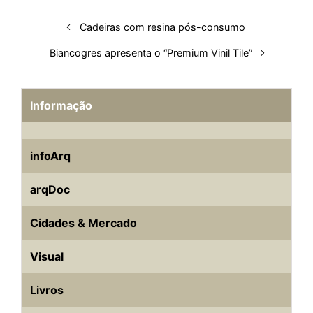
t
Cadeiras com resina pós-consumo
Biancogres apresenta o “Premium Vinil Tile”
Informação
infoArq
arqDoc
Cidades & Mercado
Visual
Livros