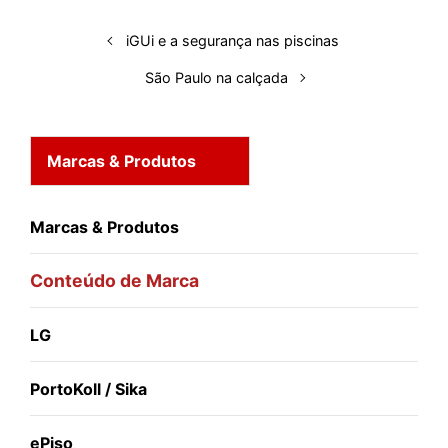
n
k
p
s
iGUi e a segurança nas piscinas
t
São Paulo na calçada
Marcas & Produtos
Marcas & Produtos
Conteúdo de Marca
LG
PortoKoll / Sika
ePiso