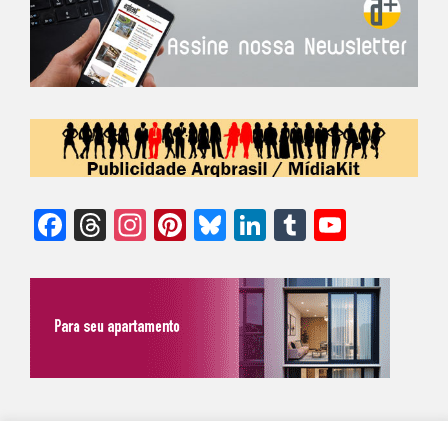
Facebook
Threads
Instagram
Pinterest
Bluesky
LinkedIn
Tumblr
YouTu
Chann
©Biz | São Paulo | Brasil | Arqbrasil: O espaço da arquitetura brasileira |