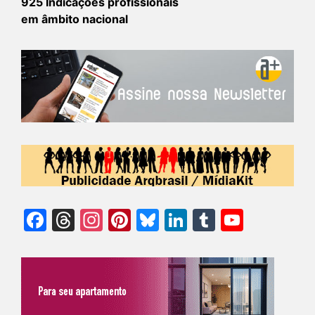
925 Indicações profissionais
em âmbito nacional
Facebook
Threads
Instagram
Pinterest
Bluesky
LinkedIn
Tumblr
YouTu
Chann