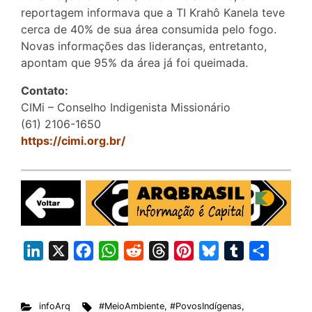
reportagem informava que a TI Krahô Kanela teve
cerca de 40% de sua área consumida pelo fogo.
Novas informações das lideranças, entretanto,
apontam que 95% da área já foi queimada.
Contato:
CIMi – Conselho Indigenista Missionário
(61) 2106-1650
https://cimi.org.br/
L
X
F
W
R
T
P
B
T
S
i
a
h
e
h
i
l
u
h
n
c
a
d
r
n
u
m
a
infoArq
#MeioAmbiente
,
#PovosIndígenas
,
k
e
t
d
e
t
e
b
r