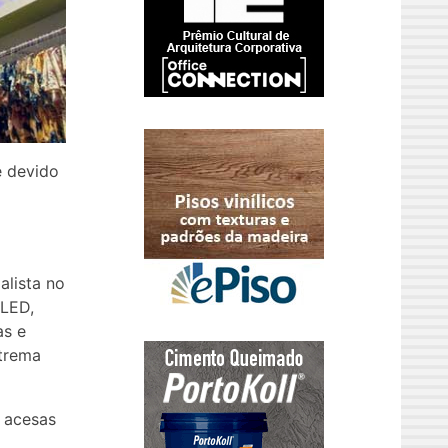
e devido
alista no
 LED,
as e
xtrema
 acesas