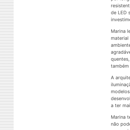
resisten
de LED s
investim
Marina l
material
ambiente
agradáve
quentes,
também 
A arquit
iluminaç
modelos,
desenvol
a ter ma
Marina t
não pode