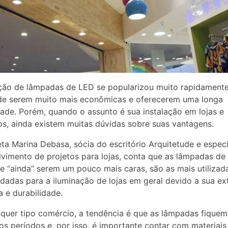
ação de lâmpadas de LED se popularizou muito rapidament
 de serem muito mais econômicas e oferecerem uma longa
dade. Porém, quando o assunto é sua instalação em lojas e
s, ainda existem muitas dúvidas sobre suas vantagens.
eta Marina Debasa, sócia do escritório Arquitetude e especi
vimento de projetos para lojas, conta que as lâmpadas de
e “ainda” serem um pouco mais caras, são as mais utilizad
adas para a iluminação de lojas em geral devido a sua e
a e durabilidade.
quer tipo comércio, a tendência é que as lâmpadas fiquem
os períodos e, por isso, é importante contar com materiais