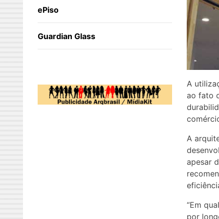
ePiso
Guardian Glass
A utiliz
ao fato
durabili
comércio
A arquit
desenvol
apesar d
recomend
eficiênci
“Em qual
por long