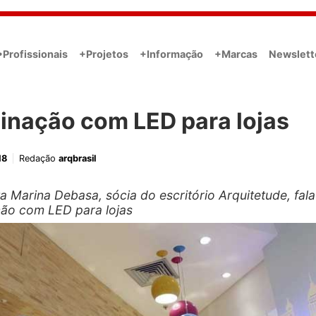
•Profissionais
+Projetos
+Informação
+Marcas
Newslett
inação com LED para lojas
18
Redação
arqbrasil
ta Marina Debasa, sócia do escritório Arquitetude, fal
ção com LED para lojas