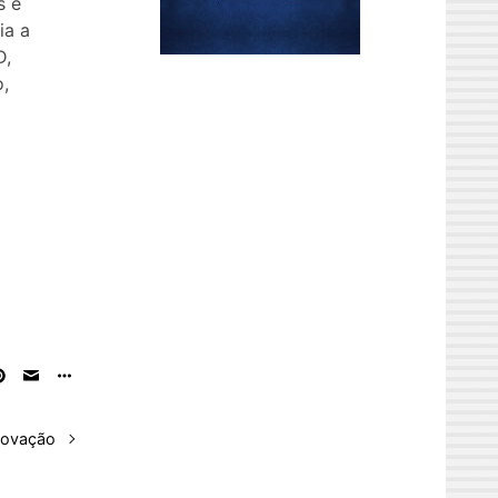
s e
ia a
D,
,
novação