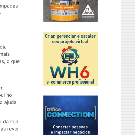
lâmpadas
o
m
oja
 mais
as, o que
em
ui no
o ajuda
 da loja
as rever