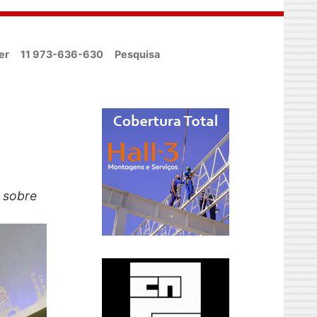
er
11 973-636-630
Pesquisa
a sobre