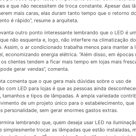
tes e que não necessitem de troca constante. Apesar das 
erem mais caras, elas duram tanto tempo que o retorno d
ento é rápido”, resume a arquiteta.
evanta outro ponto interessante lembrando que o LED é u
 que não esquenta e, logo, não interfere na climatização do
. Assim, o ar condicionado trabalha menos para manter a l
l, economizando energia elétrica. “Além disso, em épocas
 os clientes tendem a ficar mais tempo em lojas mais fresc
pode gerar vendas”, comenta.
eta comenta que o que gera mais dúvidas sobre o uso de
ão com LED para lojas é que as pessoas ainda desconhec
 tamanhos e tipos de lâmpadas. A ampla variedade contrib
vimento de um projeto único para o estabelecimento, que 
is personalidade, sem gerar enormes gastos extras.
ermina lembrando que, quem deseja usar LED na iluminação
 simplesmente trocar as lâmpadas que estão instaladas, m