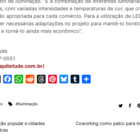
eto de iluminação. “É a combinação de diferentes luminária
, com variadas intensidades e temperaturas de cor, que cr
ão apropriada para cada comércio. Para a utilização de LE
r necessárias adaptações no projeto para mantê-lo bonito
e e torná-lo ainda mais econômico”.
ude
7-0551
rquitetude.com.br/
X
F
W
R
T
P
B
T
S
a
h
e
h
i
l
u
h
c
a
d
r
n
u
m
a
to
#Iluminação
e
t
d
e
t
e
b
r
b
s
i
a
e
s
l
e
o
A
t
d
r
k
r
ção popular e cidades
Coworking como palco para i
icas
o
p
s
e
y