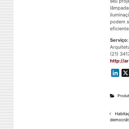
seu proj
lâmpadas
iluminaç
podem se
eficient
Serviço:
Arquitet
(21) 341
http://a
L
i
n
Produ
k
e
d
Habita
democrát
I