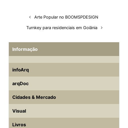
I
o
p
s
e
y
n
k
p
s
Arte Popular no BOOMSPDESIGN
t
Turnkey para residenciais em Goiânia
Informação
infoArq
arqDoc
Cidades & Mercado
Visual
Livros