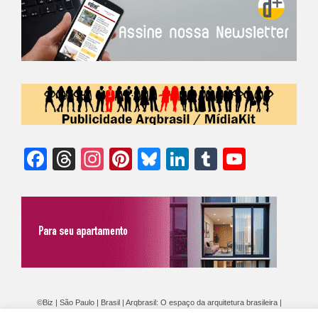
Facebook
Threads
Instagram
Pinterest
Bluesky
LinkedIn
Tumblr
YouTu
Chann
©Biz | São Paulo | Brasil | Arqbrasil: O espaço da arquitetura brasileira |