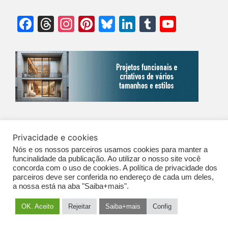
Facebook
Threads
Instagram
Pinterest
Bluesky
LinkedIn
Tumblr
YouTu
Chann
©Biz | São Paulo | Brasil | Arqbrasil: O espaço da arquitetura brasileira |
Privacidade e cookies
Expediente
|
Contato
|
Newsletter
/
PolíticaDePrivacidade
/
CONDIÇÕES
Nós e os nossos parceiros usamos cookies para manter a
GERAIS DE PUBLICAÇÃO (CGP
)
funcinalidade da publicação. Ao utilizar o nosso site você
concorda com o uso de cookies. A política de privacidade dos
parceiros deve ser conferida no endereço de cada um deles,
a nossa está na aba "Saiba+mais".
OK. Aceito
Rejeitar
Saiba+mais
Config