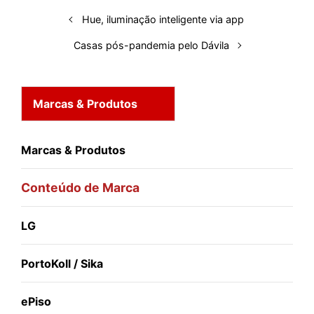
n
k
p
s
Hue, iluminação inteligente via app
t
Casas pós-pandemia pelo Dávila
Marcas & Produtos
Marcas & Produtos
Conteúdo de Marca
LG
PortoKoll / Sika
ePiso