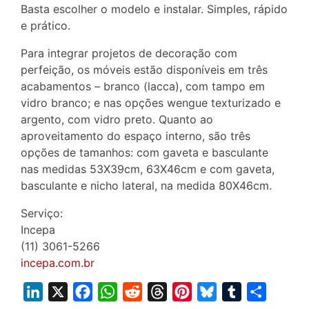
Basta escolher o modelo e instalar. Simples, rápido
e prático.
Para integrar projetos de decoração com
perfeição, os móveis estão disponíveis em três
acabamentos – branco (lacca), com tampo em
vidro branco; e nas opções wengue texturizado e
argento, com vidro preto. Quanto ao
aproveitamento do espaço interno, são três
opções de tamanhos: com gaveta e basculante
nas medidas 53X39cm, 63X46cm e com gaveta,
basculante e nicho lateral, na medida 80X46cm.
Serviço:
Incepa
(11) 3061-5266
incepa.com.br
L
X
F
W
R
T
P
B
T
S