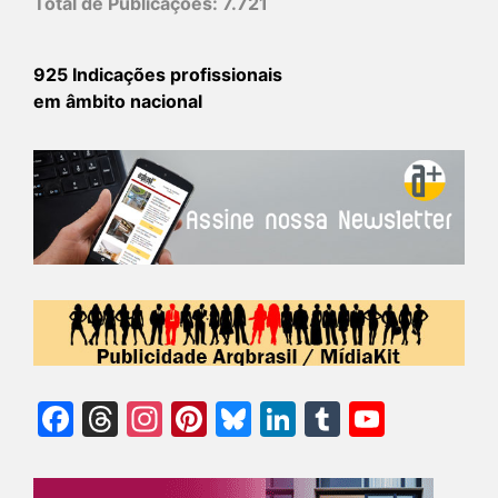
Total de Publicações:
7.721
925 Indicações profissionais
em âmbito nacional
Facebook
Threads
Instagram
Pinterest
Bluesky
LinkedIn
Tumblr
YouTu
Chann