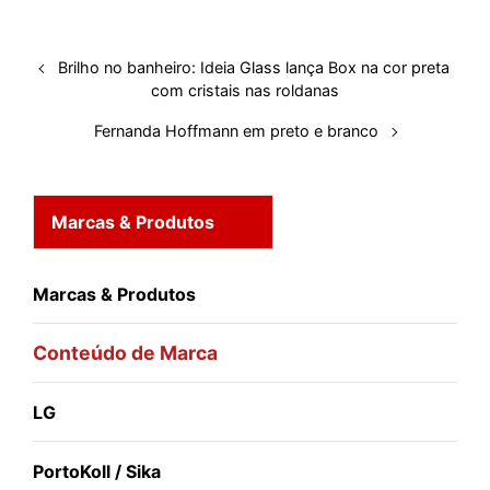
I
o
p
s
e
y
n
k
p
s
Brilho no banheiro: Ideia Glass lança Box na cor preta
t
com cristais nas roldanas
Fernanda Hoffmann em preto e branco
Marcas & Produtos
Marcas & Produtos
Conteúdo de Marca
LG
PortoKoll / Sika