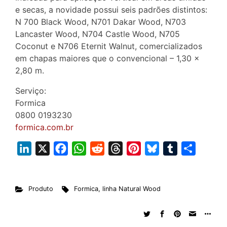
e secas, a novidade possui seis padrões distintos:
N 700 Black Wood, N701 Dakar Wood, N703
Lancaster Wood, N704 Castle Wood, N705
Coconut e N706 Eternit Walnut, comercializados
em chapas maiores que o convencional – 1,30 x
2,80 m.
Serviço:
Formica
0800 0193230
formica.com.br
L
X
F
W
R
T
P
B
T
S
i
a
h
e
h
i
l
u
h
n
c
a
d
r
n
u
m
a
Produto
Formica
,
linha Natural Wood
k
e
t
d
e
t
e
b
r
e
b
s
i
a
e
s
l
e
d
o
A
t
d
r
k
r