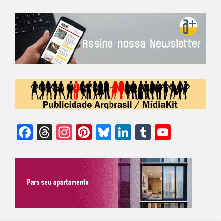
Facebook
Threads
Instagram
Pinterest
Bluesky
LinkedIn
Tumblr
YouTu
Chann