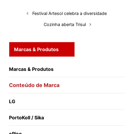
n
k
p
s
Festival Artesol celebra a diversidade
t
Cozinha aberta Trisul
Marcas & Produtos
Marcas & Produtos
Conteúdo de Marca
LG
PortoKoll / Sika
ePiso