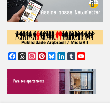
Facebook
Threads
Instagram
Pinterest
Bluesky
LinkedIn
Tumblr
YouTu
Chann
©Biz | São Paulo | Brasil | Arqbrasil: O espaço da arquitetura brasileira |