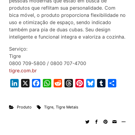
pessoas modernas que estão em busca de
produtos que reflitam sua personalidade. Com
bica móvel, o produto proporciona flexibilidade no
uso e otimização de espaço, sendo indicado
também para pia de duas cubas. Seu design
inteligente e funcional integra e valoriza a cozinha.
Serviço:
Tigre
0800 709-5800 / 0800 707-4700
tigre.com.br
L
X
F
W
R
T
P
B
T
S
i
a
h
e
h
i
l
u
h
n
c
a
d
r
n
u
m
a
Produto
Tigre
,
Tigre Metais
k
e
t
d
e
t
e
b
r
e
b
s
i
a
e
s
l
e
d
o
A
t
d
r
k
r
I
o
p
s
e
y