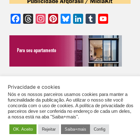
Facebook
Threads
Instagram
Pinterest
Bluesky
LinkedIn
Tumblr
YouTu
Chann
©Biz | São Paulo | Brasil | Arqbrasil: O espaço da arquitetura brasileira |
Privacidade e cookies
Expediente
|
Contato
|
Newsletter
/
PolíticaDePrivacidade
/
CONDIÇÕES
Nós e os nossos parceiros usamos cookies para manter a
GERAIS DE PUBLICAÇÃO (CGP
)
funcinalidade da publicação. Ao utilizar o nosso site você
concorda com o uso de cookies. A política de privacidade dos
parceiros deve ser conferida no endereço de cada um deles,
a nossa está na aba "Saiba+mais".
OK. Aceito
Rejeitar
Saiba+mais
Config