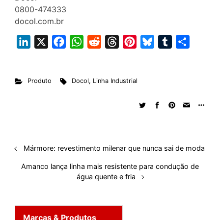
0800-474333
docol.com.br
L
X
F
W
R
T
P
B
T
S
i
a
h
e
h
i
l
u
h
n
c
a
d
r
n
u
m
a
Produto
Docol
,
Linha Industrial
k
e
t
d
e
t
e
b
r
e
b
s
i
a
e
s
l
e
d
o
A
t
d
r
k
r
I
o
p
s
e
y
n
k
p
s
Mármore: revestimento milenar que nunca sai de moda
t
Amanco lança linha mais resistente para condução de
água quente e fria
Marcas & Produtos