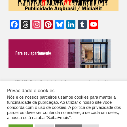
Facebook
Threads
Instagram
Pinterest
Bluesky
LinkedIn
Tumblr
YouTu
Chann
©Biz | São Paulo | Brasil | Arqbrasil: O espaço da arquitetura brasileira |
Privacidade e cookies
Expediente
|
Contato
|
Newsletter
/
PolíticaDePrivacidade
/
CONDIÇÕES
Nós e os nossos parceiros usamos cookies para manter a
GERAIS DE PUBLICAÇÃO (CGP
)
funcinalidade da publicação. Ao utilizar o nosso site você
concorda com o uso de cookies. A política de privacidade dos
parceiros deve ser conferida no endereço de cada um deles,
a nossa está na aba "Saiba+mais".