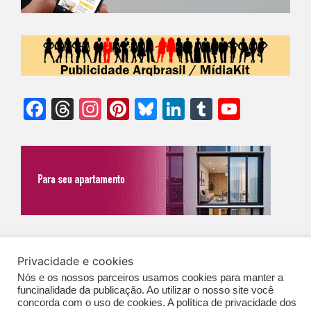
Facebook
Threads
Instagram
Pinterest
Bluesky
LinkedIn
Tumblr
YouTu
Chann
©Biz | São Paulo | Brasil | Arqbrasil: O espaço da arquitetura brasileira |
Privacidade e cookies
Expediente
|
Contato
|
Newsletter
/
PolíticaDePrivacidade
/
CONDIÇÕES
Nós e os nossos parceiros usamos cookies para manter a
GERAIS DE PUBLICAÇÃO (CGP
)
funcinalidade da publicação. Ao utilizar o nosso site você
concorda com o uso de cookies. A política de privacidade dos