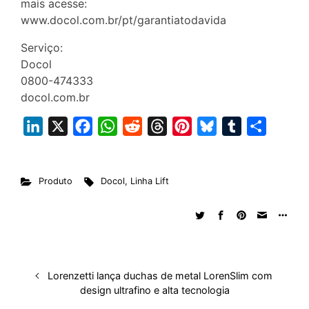
mais acesse:
www.docol.com.br/pt/garantiatodavida
Serviço:
Docol
0800-474333
docol.com.br
L
X
F
W
R
T
P
B
T
S
i
a
h
e
h
i
l
u
h
n
c
a
d
r
n
u
m
a
Produto
Docol
,
Linha Lift
k
e
t
d
e
t
e
b
r
e
b
s
i
a
e
s
l
e
d
o
A
t
d
r
k
r
I
o
p
s
e
y
n
k
p
s
Lorenzetti lança duchas de metal LorenSlim com
t
design ultrafino e alta tecnologia