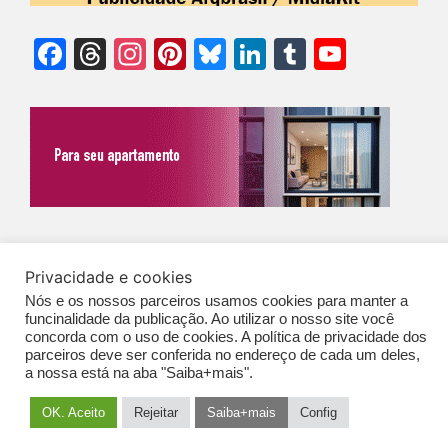
Facebook
Threads
Instagram
Pinterest
Bluesky
LinkedIn
Tumblr
YouTu
Chann
©Biz | São Paulo | Brasil | Arqbrasil: O espaço da arquitetura brasileira |
Privacidade e cookies
Expediente
|
Contato
|
Newsletter
/
PolíticaDePrivacidade
/
CONDIÇÕES
Nós e os nossos parceiros usamos cookies para manter a
GERAIS DE PUBLICAÇÃO (CGP
)
funcinalidade da publicação. Ao utilizar o nosso site você
concorda com o uso de cookies. A política de privacidade dos
parceiros deve ser conferida no endereço de cada um deles,
a nossa está na aba "Saiba+mais".
OK. Aceito
Rejeitar
Saiba+mais
Config