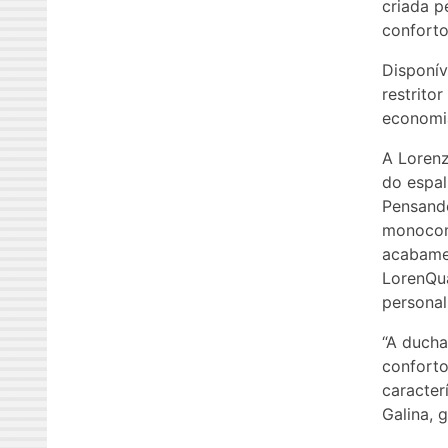
criada p
conforto
Disponív
restrito
economi
A Lorenz
do espal
Pensand
monocom
acabamen
LorenQua
personal
“A ducha
conforto
caracter
Galina, 