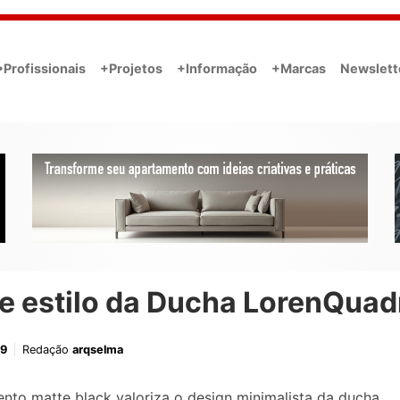
•Profissionais
+Projetos
+Informação
+Marcas
Newslett
e estilo da Ducha LorenQuad
19
Redação
arqselma
to matte black valoriza o design minimalista da ducha.