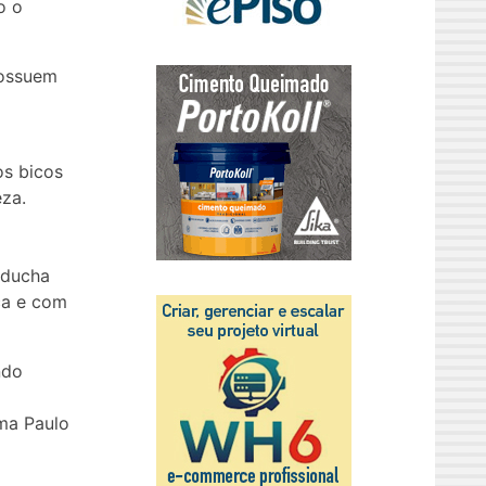
o o
possuem
os bicos
eza.
 ducha
ca e com
ndo
rma Paulo