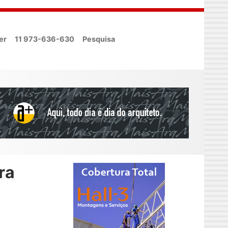
er
11 973-636-630
Pesquisa
ra