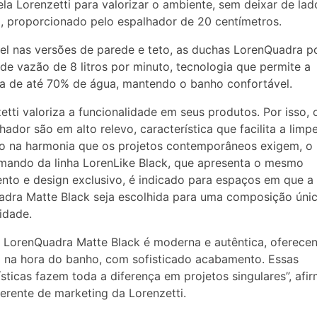
ela Lorenzetti para valorizar o ambiente, sem deixar de lad
, proporcionado pelo espalhador de 20 centímetros.
el nas versões de parede e teto, as duchas LorenQuadra 
r de vazão de 8 litros por minuto, tecnologia que permite a
a de até 70% de água, mantendo o banho confortável.
etti valoriza a funcionalidade em seus produtos. Por isso, 
hador são em alto relevo, característica que facilita a limp
o na harmonia que os projetos contemporâneos exigem, o
ando da linha LorenLike Black, que apresenta o mesmo
to e design exclusivo, é indicado para espaços em que a
dra Matte Black seja escolhida para uma composição úni
idade.
 LorenQuadra Matte Black é moderna e autêntica, oferece
 na hora do banho, com sofisticado acabamento. Essas
ísticas fazem toda a diferença em projetos singulares”, afi
gerente de marketing da Lorenzetti.