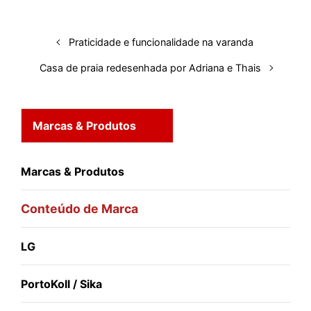
I
o
p
s
e
y
n
k
p
s
Praticidade e funcionalidade na varanda
t
Casa de praia redesenhada por Adriana e Thais
Marcas & Produtos
Marcas & Produtos
Conteúdo de Marca
LG
PortoKoll / Sika