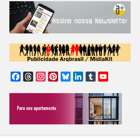
Facebook
Threads
Instagram
Pinterest
Bluesky
LinkedIn
Tumblr
YouTu
Chann
©Biz | São Paulo | Brasil | Arqbrasil: O espaço da arquitetura brasileira |