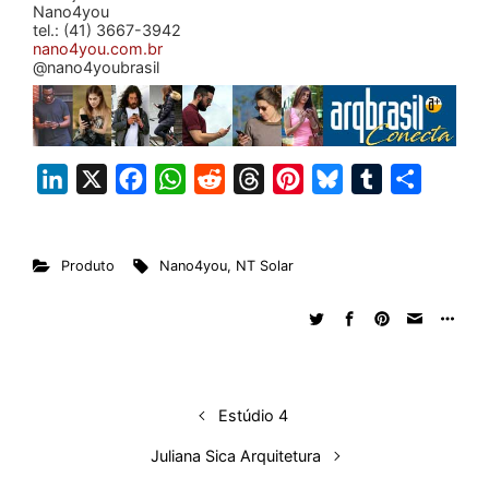
Nano4you
tel.: (41) 3667-3942
nano4you.com.br
@nano4youbrasil
L
X
F
W
R
T
P
B
T
S
i
a
h
e
h
i
l
u
h
n
c
a
d
r
n
u
m
a
Produto
Nano4you
,
NT Solar
k
e
t
d
e
t
e
b
r
e
b
s
i
a
e
s
l
e
d
o
A
t
d
r
k
r
I
o
p
s
e
y
n
k
p
s
Estúdio 4
t
Juliana Sica Arquitetura