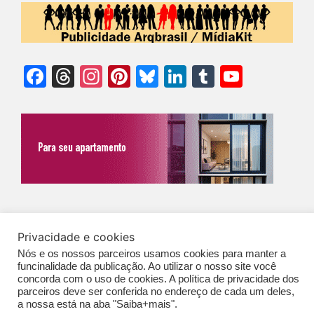
Facebook
Threads
Instagram
Pinterest
Bluesky
LinkedIn
Tumblr
YouTu
Chann
©Biz | São Paulo | Brasil | Arqbrasil: O espaço da arquitetura brasileira |
Privacidade e cookies
Expediente
|
Contato
|
Newsletter
/
PolíticaDePrivacidade
/
CONDIÇÕES
Nós e os nossos parceiros usamos cookies para manter a
GERAIS DE PUBLICAÇÃO (CGP
)
funcinalidade da publicação. Ao utilizar o nosso site você
concorda com o uso de cookies. A política de privacidade dos
parceiros deve ser conferida no endereço de cada um deles,
a nossa está na aba "Saiba+mais".