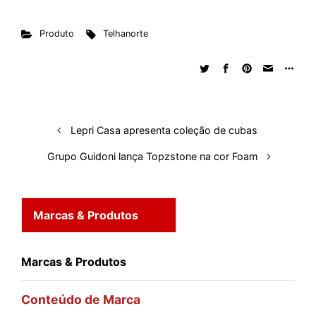
n
c
a
d
r
n
u
m
a
Produto
Telhanorte
k
e
t
d
e
t
e
b
r
e
b
s
i
a
e
s
l
e
d
o
A
t
d
r
k
r
I
o
p
s
e
y
n
k
p
s
Lepri Casa apresenta coleção de cubas
t
Grupo Guidoni lança Topzstone na cor Foam
Marcas & Produtos
Marcas & Produtos
Conteúdo de Marca