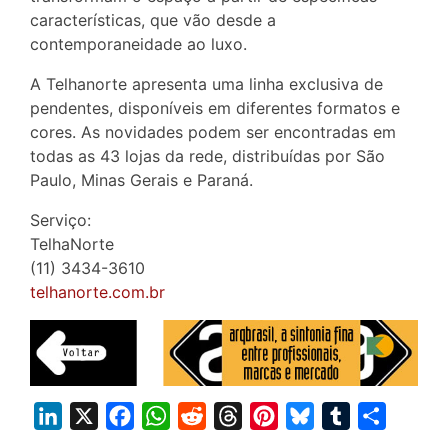
características, que vão desde a
contemporaneidade ao luxo.
A Telhanorte apresenta uma linha exclusiva de
pendentes, disponíveis em diferentes formatos e
cores. As novidades podem ser encontradas em
todas as 43 lojas da rede, distribuídas por São
Paulo, Minas Gerais e Paraná.
Serviço:
TelhaNorte
(11) 3434-3610
telhanorte.com.br
L
X
F
W
R
T
P
B
T
S
i
a
h
e
h
i
l
u
h