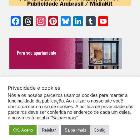
Facebook
Threads
Instagram
Pinterest
Bluesky
LinkedIn
Tumblr
YouTu
Chann
©Biz | São Paulo | Brasil | Arqbrasil: O espaço da arquitetura brasileira |
Privacidade e cookies
Expediente
|
Contato
|
Newsletter
/
PolíticaDePrivacidade
/
CONDIÇÕES
Nós e os nossos parceiros usamos cookies para manter a
funcinalidade da publicação. Ao utilizar o nosso site você
GERAIS DE PUBLICAÇÃO (CGP
)
concorda com o uso de cookies. A política de privacidade dos
parceiros deve ser conferida no endereço de cada um deles,
a nossa está na aba "Saiba+mais".
OK. Aceito
Rejeitar
Saiba+mais
Config