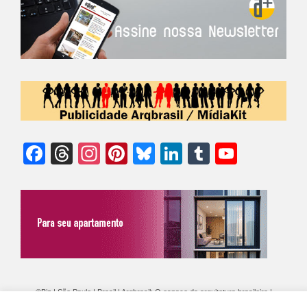
Facebook
Threads
Instagram
Pinterest
Bluesky
LinkedIn
Tumblr
YouTu
Chann
©Biz | São Paulo | Brasil | Arqbrasil: O espaço da arquitetura brasileira |