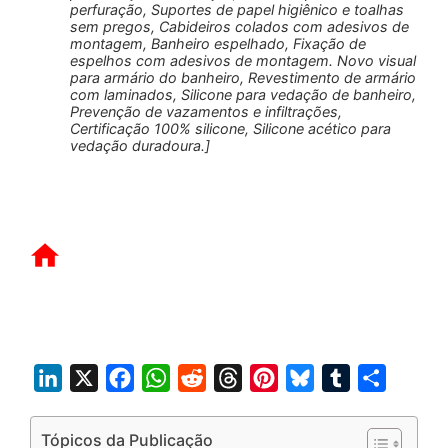
perfuração, Suportes de papel higiênico e toalhas
sem pregos, Cabideiros colados com adesivos de
montagem, Banheiro espelhado, Fixação de
espelhos com adesivos de montagem. Novo visual
para armário do banheiro, Revestimento de armário
com laminados, Silicone para vedação de banheiro,
Prevenção de vazamentos e infiltrações,
Certificação 100% silicone, Silicone acético para
vedação duradoura.]
L
X
F
W
R
T
P
B
T
S
i
a
h
e
h
i
l
u
h
n
c
a
d
r
n
u
m
a
Tópicos da Publicação