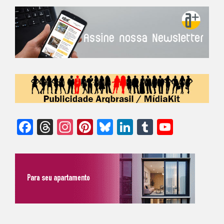
Facebook
Threads
Instagram
Pinterest
Bluesky
LinkedIn
Tumblr
YouTu
Chann