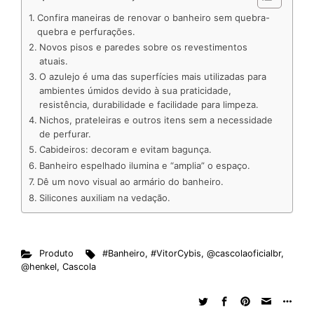
k
e
t
d
e
t
e
b
r
Confira maneiras de renovar o banheiro sem quebra-
e
b
s
i
a
e
s
l
e
quebra e perfurações.
Novos pisos e paredes sobre os revestimentos
d
o
A
t
d
r
k
r
atuais.
I
o
p
s
e
y
O azulejo é uma das superfícies mais utilizadas para
n
k
p
s
ambientes úmidos devido à sua praticidade,
resistência, durabilidade e facilidade para limpeza.
t
Nichos, prateleiras e outros itens sem a necessidade
de perfurar.
Cabideiros: decoram e evitam bagunça.
Banheiro espelhado ilumina e “amplia” o espaço.
Dê um novo visual ao armário do banheiro.
Silicones auxiliam na vedação.
Produto
#Banheiro
,
#VitorCybis
,
@cascolaoficialbr
,
@henkel
,
Cascola