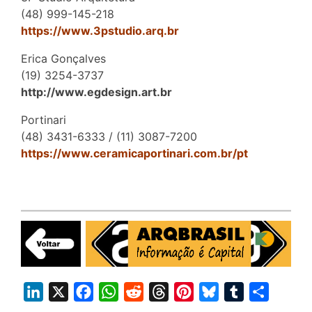
(48) 999-145-218
https://www.3pstudio.arq.br
Erica Gonçalves
(19) 3254-3737
http://www.egdesign.art.br
Portinari
(48) 3431-6333 / (11) 3087-7200
https://www.ceramicaportinari.com.br/pt
L
X
F
W
R
T
P
B
T
S
i
a
h
e
h
i
l
u
h