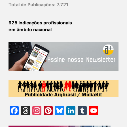
Total de Publicações:
7.721
925 Indicações profissionais
em âmbito nacional
Facebook
Threads
Instagram
Pinterest
Bluesky
LinkedIn
Tumblr
YouTu
Chann