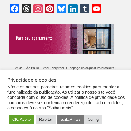
Facebook
Threads
Instagram
Pinterest
Bluesky
LinkedIn
Tumblr
YouTu
Chann
©Biz | São Paulo | Brasil | Arqbrasil: O espaço da arquitetura brasileira |
Expediente
|
Contato
|
Newsletter
/
PolíticaDePrivacidade
/
CONDIÇÕES
Privacidade e cookies
GERAIS DE PUBLICAÇÃO (CGP
)
Nós e os nossos parceiros usamos cookies para manter a
funcinalidade da publicação. Ao utilizar o nosso site você
concorda com o uso de cookies. A política de privacidade dos
parceiros deve ser conferida no endereço de cada um deles,
a nossa está na aba "Saiba+mais".
OK. Aceito
Rejeitar
Saiba+mais
Config