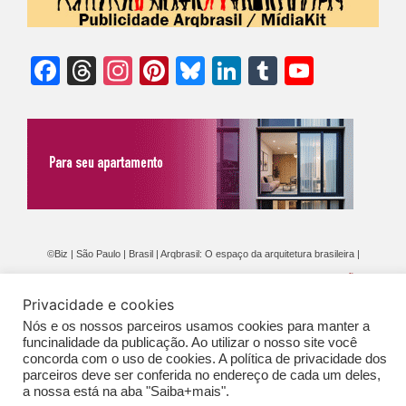
Facebook
Threads
Instagram
Pinterest
Bluesky
LinkedIn
Tumblr
YouTu
Chann
©Biz | São Paulo | Brasil | Arqbrasil: O espaço da arquitetura brasileira |
Expediente
|
Contato
|
Newsletter
/
PolíticaDePrivacidade
/
CONDIÇÕES
Privacidade e cookies
GERAIS DE PUBLICAÇÃO (CGP
)
Nós e os nossos parceiros usamos cookies para manter a
funcinalidade da publicação. Ao utilizar o nosso site você
concorda com o uso de cookies. A política de privacidade dos
parceiros deve ser conferida no endereço de cada um deles,
a nossa está na aba "Saiba+mais".