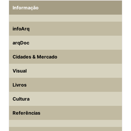
Informação
infoArq
arqDoc
Cidades & Mercado
Visual
Livros
Cultura
Referências