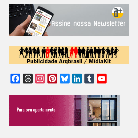
Facebook
Threads
Instagram
Pinterest
Bluesky
LinkedIn
Tumblr
YouTu
Chann