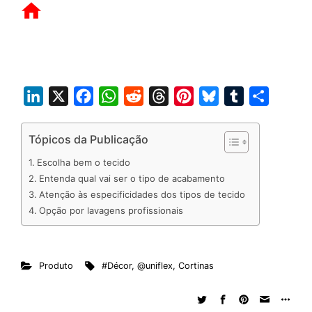
L
X
F
W
R
T
P
B
T
S
i
a
h
e
h
i
l
u
h
n
c
a
d
r
n
u
m
a
Tópicos da Publicação
k
e
t
d
e
t
e
b
r
Escolha bem o tecido
e
b
s
i
a
e
s
l
e
Entenda qual vai ser o tipo de acabamento
d
o
A
t
d
r
k
r
Atenção às especificidades dos tipos de tecido
Opção por lavagens profissionais
I
o
p
s
e
y
n
k
p
s
t
Produto
#Décor
,
@uniflex
,
Cortinas