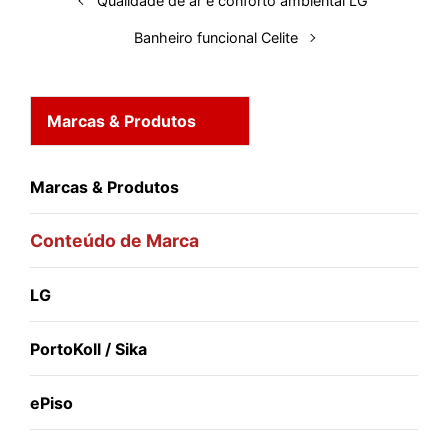
Qualidade de ar e conforto ambiental LG
t
Banheiro funcional Celite
Marcas & Produtos
Marcas & Produtos
Conteúdo de Marca
LG
PortoKoll / Sika
ePiso