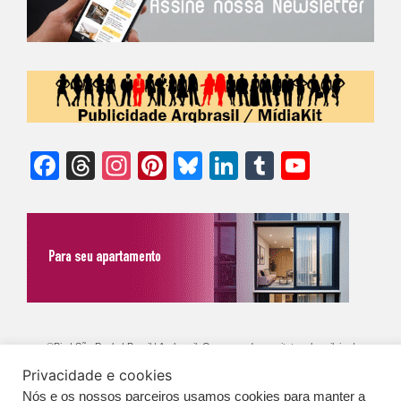
Facebook
Threads
Instagram
Pinterest
Bluesky
LinkedIn
Tumblr
YouTu
Chann
©Biz | São Paulo | Brasil | Arqbrasil: O espaço da arquitetura brasileira |
Expediente
|
Contato
|
Newsletter
/
PolíticaDePrivacidade
/
CONDIÇÕES
Privacidade e cookies
Nós e os nossos parceiros usamos cookies para manter a
GERAIS DE PUBLICAÇÃO (CGP
)