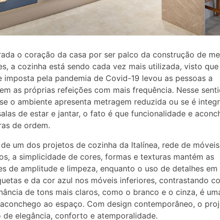
ada o coração da casa por ser palco da construção de m
s, a cozinha está sendo cada vez mais utilizada, visto que
e imposta pela pandemia de Covid-19 levou as pessoas a
em as próprias refeições com mais frequência. Nesse senti
se o ambiente apresenta metragem reduzida ou se é integ
alas de estar e jantar, o fato é que funcionalidade e acon
ras de ordem.
de um dos projetos de cozinha da Italínea, rede de móveis
os, a simplicidade de cores, formas e texturas mantém as
s de amplitude e limpeza, enquanto o uso de detalhes em
uetas e da cor azul nos móveis inferiores, contrastando c
ância de tons mais claros, como o branco e o cinza, é um
 aconchego ao espaço. Com design contemporâneo, o proj
 de elegância, conforto e atemporalidade.