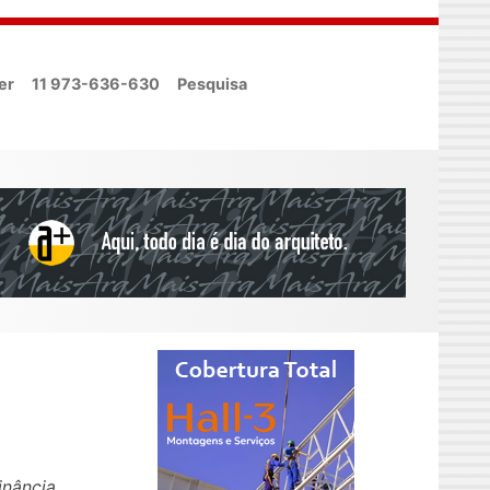
er
11 973-636-630
Pesquisa
inância