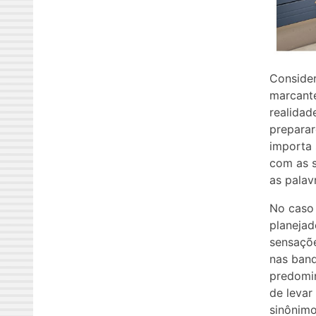
Consider
marcante
realidad
preparar
importa 
com as s
as palav
No caso 
planejad
sensaçõe
nas banq
predomin
de levar
sinônimo