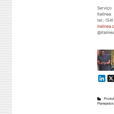
Serviço
Italínea
tel.: (5
italinea
@italine
L
i
n
Produ
k
Planejados
e