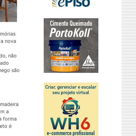
emórias
 a nova
do, não
rado
chego são
 madeira
om a
a forma
eto é