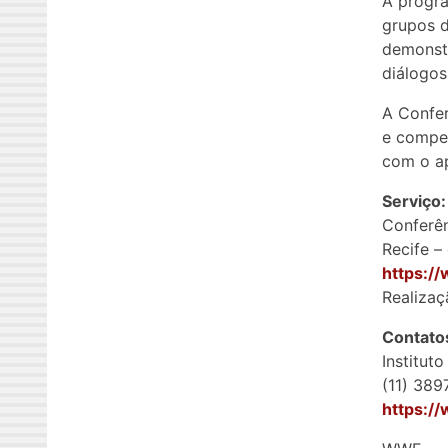
A progr
grupos d
demonstr
diálogos
A Confer
e compen
com o a
Serviço:
Conferên
Recife –
https://
Realizaç
Contato
Instituto
(11) 38
https:/