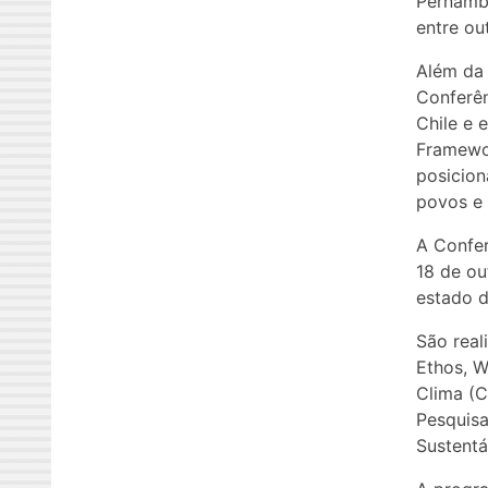
Pernambu
entre ou
Além da 
Conferên
Chile e 
Framewo
posicion
povos e 
A Confer
18 de ou
estado d
São real
Ethos, W
Clima (C
Pesquis
Sustentá