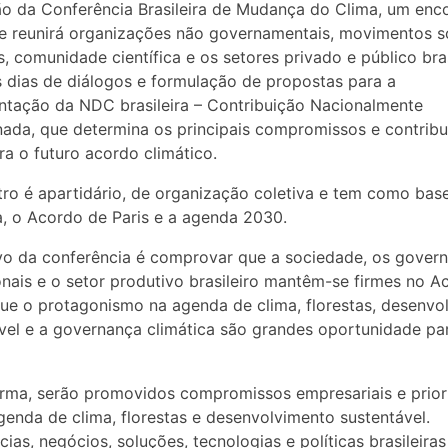
ão da Conferência Brasileira de Mudança do Clima, um enc
e reunirá organizações não governamentais, movimentos so
, comunidade científica e os setores privado e público bras
s dias de diálogos e formulação de propostas para a
tação da NDC brasileira – Contribuição Nacionalmente
ada, que determina os principais compromissos e contrib
ara o futuro acordo climático.
ro é apartidário, de organização coletiva e tem como ba
ra, o Acordo de Paris e a agenda 2030.
vo da conferência é comprovar que a sociedade, os gover
nais e o setor produtivo brasileiro mantêm-se firmes no A
que o protagonismo na agenda de clima, florestas, desenvo
vel e a governança climática são grandes oportunidade pa
rma, serão promovidos compromissos empresariais e prio
genda de clima, florestas e desenvolvimento sustentável.
cias, negócios, soluções, tecnologias e políticas brasileira