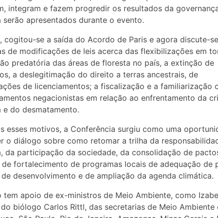
m, integram e fazem progredir os resultados da governanç
a serão apresentados durante o evento.
 cogitou-se a saída do Acordo de Paris e agora discute-s
s de modificações de leis acerca das flexibilizações em t
ão predatória das áreas de floresta no país, a extinção de
os, a deslegitimação do direito a terras ancestrais, de
izações de licenciamentos; a fiscalização e a familiarização
amentos negacionistas em relação ao enfrentamento da cr
a e do desmatamento.
s esses motivos, a Conferência surgiu como uma oportuni
 o diálogo sobre como retomar a trilha da responsabilida
a, da participação da sociedade, da consolidação de pacto
, de fortalecimento de programas locais de adequação de p
 de desenvolvimento e de ampliação da agenda climática.
 tem apoio de ex-ministros de Meio Ambiente, como Izabe
, do biólogo Carlos Rittl, das secretarias de Meio Ambiente