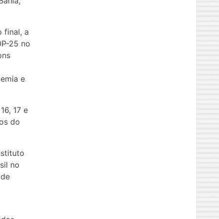
Bahia,
final, a
OP-25 no
ons
demia e
16, 17 e
nos do
stituto
sil no
 de