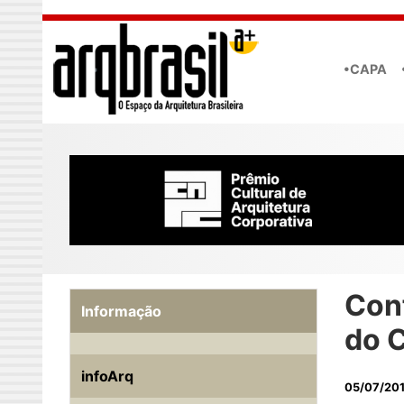
Skip to main content
•CAPA
Con
Informação
do 
infoArq
05/07/20