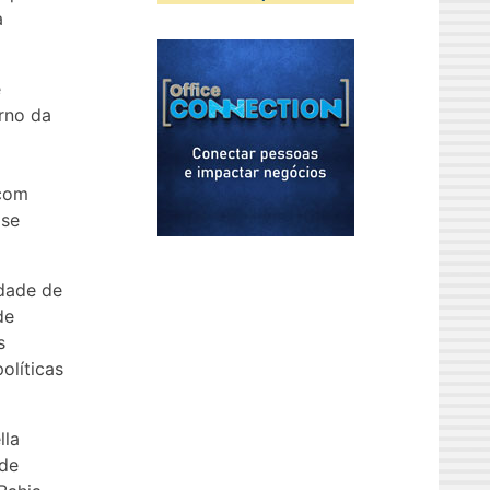
a
e
orno da
 com
ise
dade de
de
s
olíticas
lla
 de