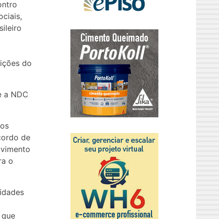
ontro
ciais,
ileiro
uições do
se a NDC
nos
cordo de
lvimento
ra o
ridades
s que