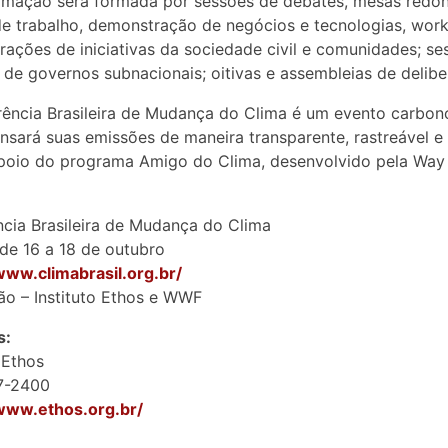
amação será formada por sessões de debates, mesas redon
e trabalho, demonstração de negócios e tecnologias, wor
ações de iniciativas da sociedade civil e comunidades; se
 de governos subnacionais; oitivas e assembleias de delibe
ência Brasileira de Mudança do Clima é um evento carbon
sará suas emissões de maneira transparente, rastreável e
poio do programa Amigo do Clima, desenvolvido pela Way
cia Brasileira de Mudança do Clima
 de 16 a 18 de outubro
www.climabrasil.org.br/
ão – Instituto Ethos e WWF
s:
 Ethos
97-2400
/www.ethos.org.br/