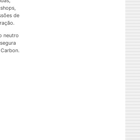
das,
kshops,
ssões de
ração.
o neutro
 segura
 Carbon.