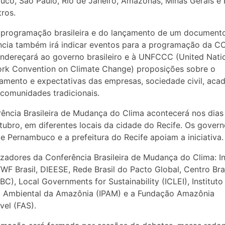
co, São Paulo, Rio de Janeiro, Amazonas, Minas Gerais e 
tros.
programação brasileira e do lançamento de um documento 
cia também irá indicar eventos para a programação da C
endereçará ao governo brasileiro e à UNFCCC (United Nati
rk Convention on Climate Change) proposições sobre o
amento e expectativas das empresas, sociedade civil, aca
comunidades tradicionais.
ência Brasileira de Mudança do Clima acontecerá nos dias 
tubro, em diferentes locais da cidade do Recife. Os gover
e Pernambuco e a prefeitura do Recife apoiam a iniciativa.
izadores da Conferência Brasileira de Mudança do Clima: In
WF Brasil, DIEESE, Rede Brasil do Pacto Global, Centro Bra
BC), Local Governments for Sustainability (ICLEI), Instituto
a Ambiental da Amazônia (IPAM) e a Fundação Amazônia
vel (FAS).