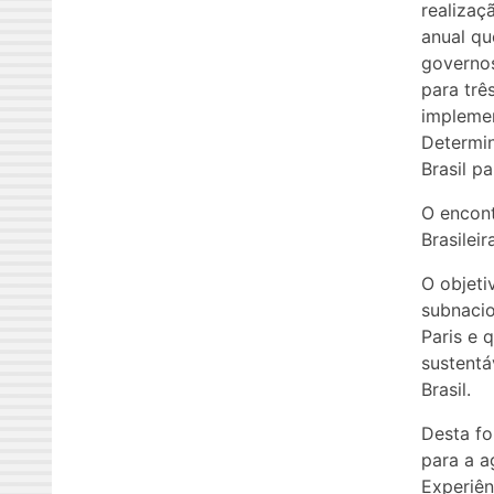
realizaç
anual qu
governos
para trê
implemen
Determin
Brasil p
O encont
Brasilei
O objeti
subnacio
Paris e 
sustentá
Brasil.
Desta fo
para a a
Experiên