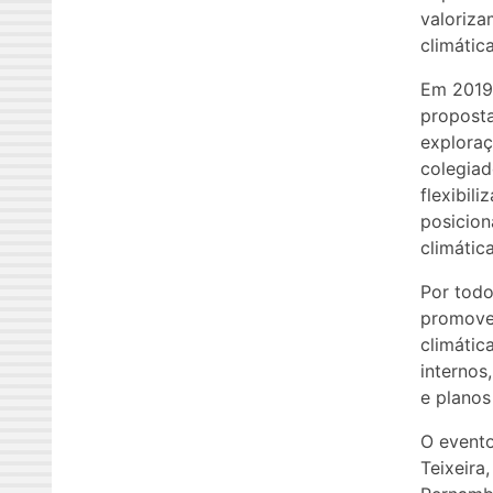
valoriza
climátic
Em 2019,
proposta
exploraç
colegiad
flexibil
posicion
climátic
Por todo
promover
climátic
internos
e planos
O evento
Teixeira