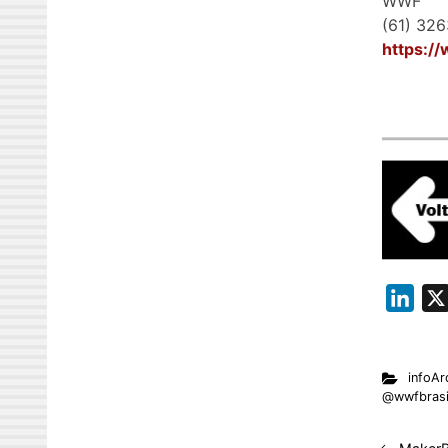
WWF
(61) 326
https:/
L
i
n
infoAr
k
@wwfbrasi
e
d