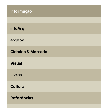
Informação
infoArq
arqDoc
Cidades & Mercado
Visual
Livros
Cultura
Referências