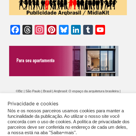
Facebook
Threads
Instagram
Pinterest
Bluesky
LinkedIn
Tumblr
YouTu
Chann
©Biz | São Paulo | Brasil | Arqbrasil: O espaço da arquitetura brasileira |
Expediente
|
Contato
|
Newsletter
/
PolíticaDePrivacidade
/
CONDIÇÕES
Privacidade e cookies
GERAIS DE PUBLICAÇÃO (CGP
)
Nós e os nossos parceiros usamos cookies para manter a
funcinalidade da publicação. Ao utilizar o nosso site você
concorda com o uso de cookies. A política de privacidade dos
parceiros deve ser conferida no endereço de cada um deles,
a nossa está na aba "Saiba+mais".