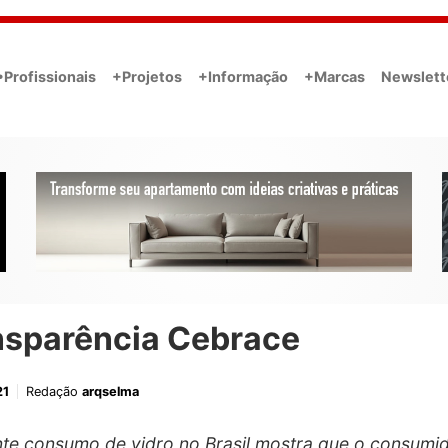
•Profissionais
+Projetos
+Informação
+Marcas
Newslett
nsparência Cebrace
21
Redação
arqselma
te consumo de vidro no Brasil mostra que o consumi