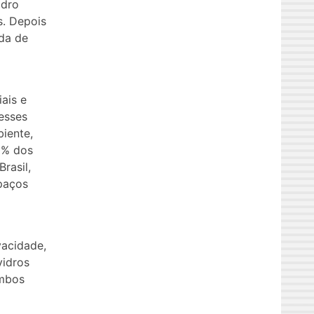
idro
s. Depois
ada de
ais e
 esses
biente,
0% dos
rasil,
spaços
vacidade,
vidros
Ambos