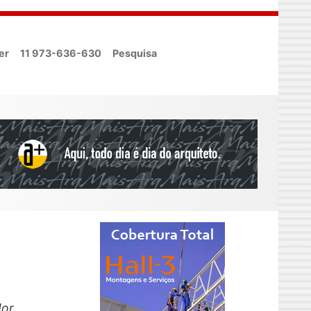
er
11 973-636-630
Pesquisa
dor