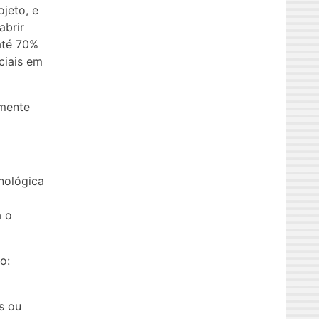
jeto, e
abrir
até 70%
ciais em
amente
nológica
a o
o:
s ou