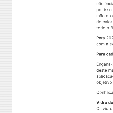
eficiênc
por isso
mão do d
do calor
todo o Br
Para 202
com a ev
Para cad
Engana-s
deste ma
aplicaç
objetivo
Conheça 
Vidro de
Os vidro