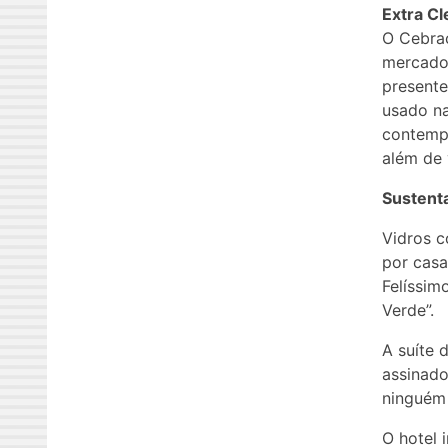
Extra Cl
O Cebrac
mercado.
presente
usado na
contempo
além de 
Sustenta
Vidros c
por casa
Felíssim
Verde”.
A suíte 
assinado
ninguém
O hotel 