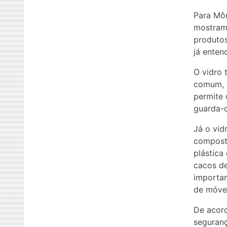
Para Môn
mostram 
produtos
já enten
O vidro 
comum, o
permite 
guarda-
Já o vid
composto
plástica
cacos de
importan
de móvei
De acord
seguranç