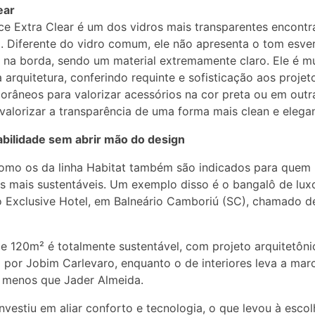
ear
e Extra Clear é um dos vidros mais transparentes encont
 Diferente do vidro comum, ele não apresenta o tom esv
 na borda, sendo um material extremamente claro. Ele é m
 arquitetura, conferindo requinte e sofisticação aos projet
râneos para valorizar acessórios na cor preta ou em outr
valorizar a transparência de uma forma mais clean e elegan
bilidade sem abrir mão do design
omo os da linha Habitat também são indicados para quem
s mais sustentáveis. Um exemplo disso é o bangalô de lux
o Exclusive Hotel, em Balneário Camboriú (SC), chamado d
de 120m² é totalmente sustentável, com projeto arquitetôni
 por Jobim Carlevaro, enquanto o de interiores leva a mar
 menos que Jader Almeida.
investiu em aliar conforto e tecnologia, o que levou à esco