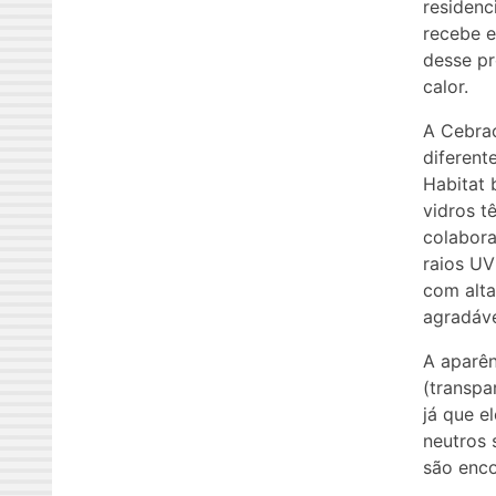
residenc
recebe e
desse pr
calor.
A Cebrac
diferent
Habitat 
vidros t
colabora
raios UV
com alta
agradáve
A aparên
(transpa
já que e
neutros 
são enco