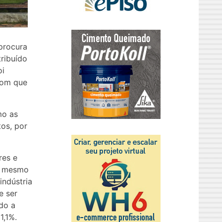
procura
tribuído
oi
com que
mo as
os, por
res e
oi mesmo
indústria
e ser
do a
1,1%.