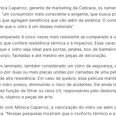
ica Caparroz, gerente de marketing da Cebrace, os núme
“um consumidor mais consciente e exigente, que busca p
 que agregam benefícios que vão além da estética. O con
de que o vidro é um desses materiais”.
temperado é cinco vezes mais resistente se comparado a 
 que confere resistência térmica e à impactos. Essa caract
que o vidro seja ideal para portas, janelas, box de banheiro
corpo, fachadas e até mesmo em peças de decoração.
ro laminado, também considerado um vidro de segurança, 
 por duas ou mais placas unidas por camadas de uma pel
 de alta resistência. Em caso de quebra, essa película man
 vidro presos, diminuindo o risco de acidentes. Ele ainda 
te função de filtrar os raios UV, responsáveis pelo desbo
s, objetos e peças de arte.
o com Mônica Caparroz, a valorização do vidro vai além 
a. “Nossas pesquisas mostram que o conforto térmico e a