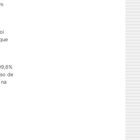
em
oi
 que
99,6%
aso de
 na