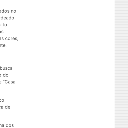
rados no
erdeado
uito
os
as cores,
te.
 busca
o do
e “Casa
co
ca de
lha dos