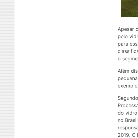
Apesar d
pelo vid
para ess
classifi
o segmen
Além dis
pequenas
exemplo
Segundo 
Processa
do vidro
no Brasi
respons
2019. O 