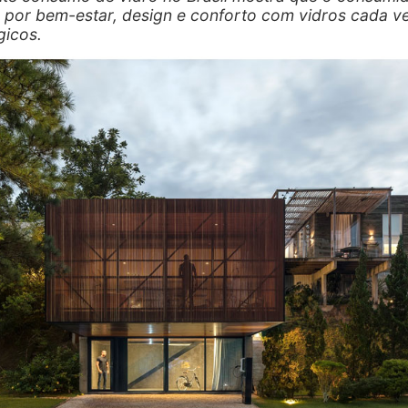
 por bem-estar, design e conforto com vidros cada v
gicos.