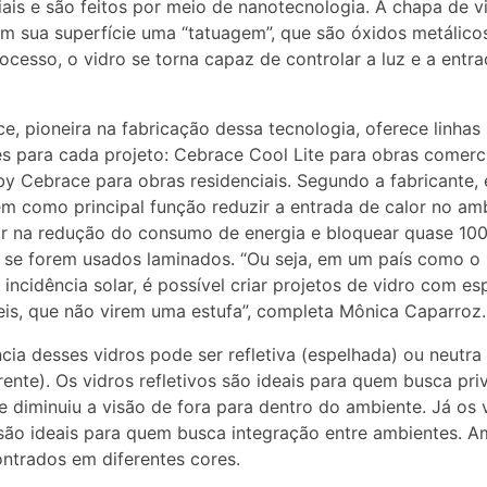
iais e são feitos por meio de nanotecnologia. A chapa de v
m sua superfície uma “tatuagem”, que são óxidos metálico
ocesso, o vidro se torna capaz de controlar a luz e a entr
e, pioneira na fabricação dessa tecnologia, oferece linhas
es para cada projeto: Cebrace Cool Lite para obras comerci
by Cebrace para obras residenciais. Segundo a fabricante,
êm como principal função reduzir a entrada de calor no am
r na redução do consumo de energia e bloquear quase 10
 se forem usados laminados. “Ou seja, em um país como o B
 incidência solar, é possível criar projetos de vidro com e
is, que não virem uma estufa”, completa Mônica Caparroz.
cia desses vidros pode ser refletiva (espelhada) ou neutra
rente). Os vidros refletivos são ideais para quem busca pri
le diminuiu a visão de fora para dentro do ambiente. Já os 
são ideais para quem busca integração entre ambientes. 
ntrados em diferentes cores.