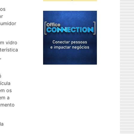
ros
or
sumidor
um vidro
erística
,
é
ícula
tém os
tem a
tamento
da