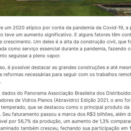
e um 2020 atípico por conta da pandemia da Covid-19, a 
ro teve um aumento significativo. E alguns fatores têm con
e crescimento. Um deles é a alta da construção civil, que f
cada como serviço essencial durante a pandemia, fazendo 
to seguisse a pleno vapor.
so, é possível destacar as grandes construções e até mes
 reformas necessárias para seguir com os trabalhos remot
.
dados do Panorama Associação Brasileira dos Distribuido
dores de Vidros Planos (Abravidro) Edição 2021, o ano f
 temperado, que se destacou como o principal produto da 
l. Seu faturamento passou a marca dos R$3 bilhões, além d
ável por 56,7% da produção, um aumento de 1,3% compara
laminado também cresceu, fechando sua participação em 1