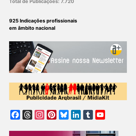
Total de Publicações:
7.720
925 Indicações profissionais
em âmbito nacional
Facebook
Threads
Instagram
Pinterest
Bluesky
LinkedIn
Tumblr
YouTu
Chann