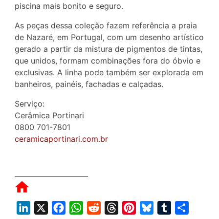
piscina mais bonito e seguro.
As peças dessa coleção fazem referência a praia
de Nazaré, em Portugal, com um desenho artístico
gerado a partir da mistura de pigmentos de tintas,
que unidos, formam combinações fora do óbvio e
exclusivas. A linha pode também ser explorada em
banheiros, painéis, fachadas e calçadas.
Serviço:
Cerâmica Portinari
0800 701-7801
ceramicaportinari.com.br
L
X
F
W
R
T
P
B
T
S