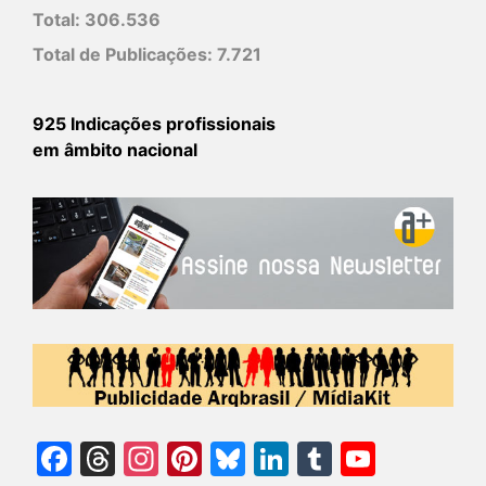
Total:
306.536
Total de Publicações:
7.721
925 Indicações profissionais
em âmbito nacional
Facebook
Threads
Instagram
Pinterest
Bluesky
LinkedIn
Tumblr
YouTu