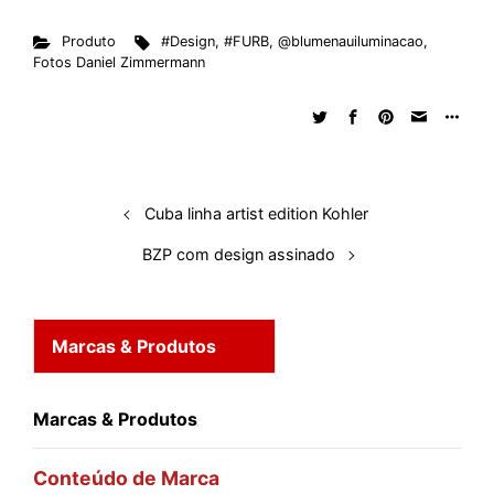
n
c
a
d
r
n
u
m
a
Produto
#Design
,
#FURB
,
@blumenauiluminacao
,
k
e
t
d
e
t
e
b
r
Fotos Daniel Zimmermann
e
b
s
i
a
e
s
l
e
d
o
A
t
d
r
k
r
I
o
p
s
e
y
n
k
p
s
t
Cuba linha artist edition Kohler
BZP com design assinado
Marcas & Produtos
Marcas & Produtos
Conteúdo de Marca