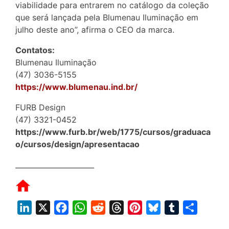
viabilidade para entrarem no catálogo da coleção
que será lançada pela Blumenau Iluminação em
julho deste ano”, afirma o CEO da marca.
Contatos:
Blumenau Iluminação
(47) 3036-5155
https://www.blumenau.ind.br/
FURB Design
(47) 3321-0452
https://www.furb.br/web/1775/cursos/graduaca
o/cursos/design/apresentacao
______________________
L
X
F
W
R
T
P
B
T
S
i
a
h
e
h
i
l
u
h