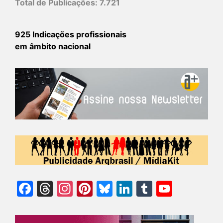
Total de Publicações:
7.721
925 Indicações profissionais
em âmbito nacional
Facebook
Threads
Instagram
Pinterest
Bluesky
LinkedIn
Tumblr
YouTu
Chann