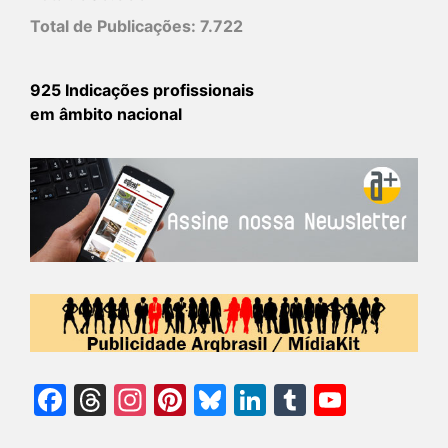
Total de Publicações:
7.722
925 Indicações profissionais
em âmbito nacional
Facebook
Threads
Instagram
Pinterest
Bluesky
LinkedIn
Tumblr
YouTu
Chann