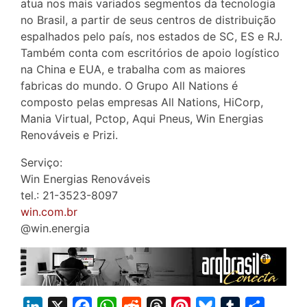
atua nos mais variados segmentos da tecnologia
no Brasil, a partir de seus centros de distribuição
espalhados pelo país, nos estados de SC, ES e RJ.
Também conta com escritórios de apoio logístico
na China e EUA, e trabalha com as maiores
fabricas do mundo. O Grupo All Nations é
composto pelas empresas All Nations, HiCorp,
Mania Virtual, Pctop, Aqui Pneus, Win Energias
Renováveis e Prizi.
Serviço:
Win Energias Renováveis
tel.: 21-3523-8097
win.com.br
@win.energia
L
X
F
W
R
T
P
B
T
S