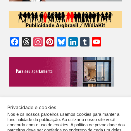
Facebook
Threads
Instagram
Pinterest
Bluesky
LinkedIn
Tumblr
YouTu
Chann
©Biz | São Paulo | Brasil | Arqbrasil: O espaço da arquitetura brasileira |
Privacidade e cookies
Expediente
|
Contato
|
Newsletter
/
PolíticaDePrivacidade
/
CONDIÇÕES
Nós e os nossos parceiros usamos cookies para manter a
GERAIS DE PUBLICAÇÃO (CGP
)
funcinalidade da publicação. Ao utilizar o nosso site você
concorda com o uso de cookies. A política de privacidade dos
parceiros deve ser conferida no endereço de cada um deles,