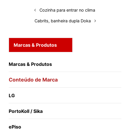
n
k
p
s
Cozinha para entrar no clima
t
Cabrits, banheira dupla Doka
Marcas & Produtos
Marcas & Produtos
Conteúdo de Marca
LG
PortoKoll / Sika
ePiso