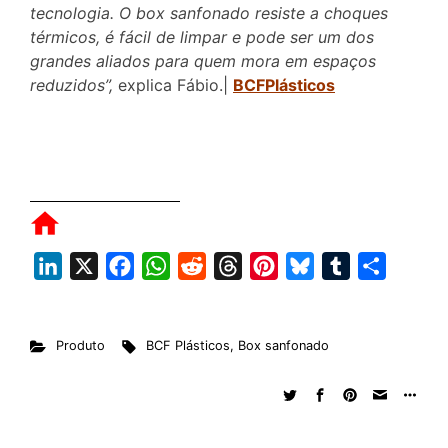
tecnologia. O box sanfonado resiste a choques
térmicos, é fácil de limpar e pode ser um dos
grandes aliados para quem mora em espaços
reduzidos”,
explica Fábio.|
BCFPlásticos
L
X
F
W
R
T
P
B
T
S
i
a
h
e
h
i
l
u
h
n
c
a
d
r
n
u
m
a
Produto
BCF Plásticos
,
Box sanfonado
k
e
t
d
e
t
e
b
r
e
b
s
i
a
e
s
l
e
d
o
A
t
d
r
k
r
I
o
p
s
e
y