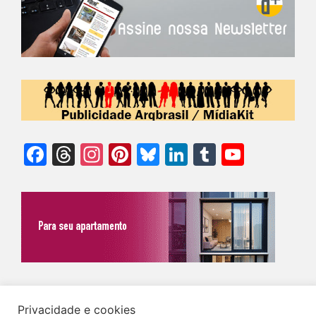
Facebook
Threads
Instagram
Pinterest
Bluesky
LinkedIn
Tumblr
YouTu
Chann
©Biz | São Paulo | Brasil | Arqbrasil: O espaço da arquitetura brasileira |
Privacidade e cookies