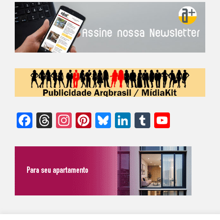
Facebook
Threads
Instagram
Pinterest
Bluesky
LinkedIn
Tumblr
YouTu
Chann
©Biz | São Paulo | Brasil | Arqbrasil: O espaço da arquitetura brasileira |