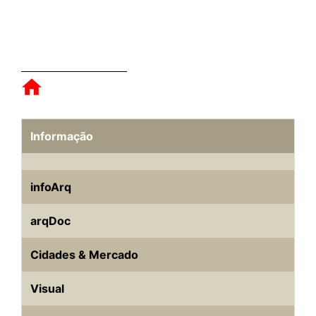
Informação
infoArq
arqDoc
Cidades & Mercado
Visual